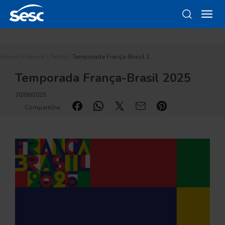
Home
|
Editorial
|
Teatro
|
Temporada França-Brasil 2…
Temporada França-Brasil 2025
20/08/2025
Compartilhe: