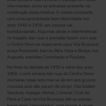
informantes, como se estivesse presente na
construção desta história. A cidade compacta,
com uma centralidade bem delimitada nos
anos 1940 e 1950, aos poucos vai
transbordando. Algumas obras e interferências
no traçado das ruas e avenidas fazem com que
o Centro Novo se esparrame para Vila Buarque,
praça Roosevelt, bairros Bela Vista e Bixiga, rua
Augusta, avenidas Consolação e Paulista.
No final da década de 1950 e início dos anos
1960, o som emana das ruas do Centro Novo:
inúmeras casas noturnas se abrem aos grupos
musicais que não param de surgir. Das boates
Stardust, Arpège, Michel, L’Amiral, Club de
Paris e Cave, na Vila Buarque, até os pianos-
bares mais “requintados”, com pianos e vozes