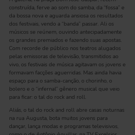
construída, ferve ao som do samba, da “fossa” e
da bossa nova e aguarda ansiosa os resultados
dos festivais, vendo a “banda” passar. Ali os
músicos se reúnem, ouvindo antecipadamente
os grandes premiados e fazendo suas apostas.
Com recorde de público nos teatros alugados
pelas emissoras de televisão, transmitidos ao
vivo, os festivais de música agitavam os jovens e
formavam facções aguerridas. Mas ainda havia
espaço para o samba-canção, o chorinho, o
bolero e o “infernal” gênero musical que veio
para ficar: o tal do rock and roll.
Aliás, o tal do rock and roll abre casas noturnas
na rua Augusta, bota muitos jovens para
dançar, lança modas e programas televisivos,
como o de Antônio Aguillar, na TV Excelsior,