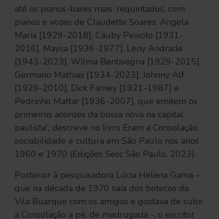
até os pianos-bares mais ‘requintados’, com
pianos e vozes de Claudette Soares, Angela
Maria [1929-2018], Cauby Peixoto [1931-
2016], Maysa [1936-1977], Leny Andrade
[1943-2023], Wilma Bentivegna [1929-2015],
Germano Mathias [1934-2023], Johnny Alf
[1929-2010], Dick Farney [1921-1987] e
Pedrinho Mattar [1936-2007], que emitem os
primeiros acordes da bossa nova na capital
paulista”, descreve no livro Eram a Consolação:
sociabilidade e cultura em São Paulo nos anos
1960 e 1970 (Edições Sesc São Paulo, 2023).
Posterior à pesquisadora Lúcia Helena Gama –
que na década de 1970 saía dos botecos da
Vila Buarque com os amigos e gostava de subir
a Consolação a pé, de madrugada -, o escritor