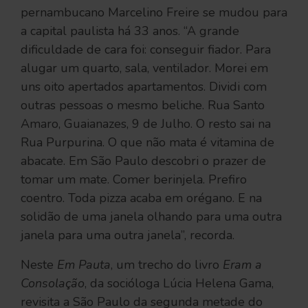
pernambucano Marcelino Freire se mudou para
a capital paulista há 33 anos. “A grande
dificuldade de cara foi: conseguir fiador. Para
alugar um quarto, sala, ventilador. Morei em
uns oito apertados apartamentos. Dividi com
outras pessoas o mesmo beliche. Rua Santo
Amaro, Guaianazes, 9 de Julho. O resto sai na
Rua Purpurina. O que não mata é vitamina de
abacate. Em São Paulo descobri o prazer de
tomar um mate. Comer berinjela. Prefiro
coentro. Toda pizza acaba em orégano. E na
solidão de uma janela olhando para uma outra
janela para uma outra janela”, recorda.
Neste
Em Pauta
, um trecho do livro
Eram a
Consolação
, da socióloga Lúcia Helena Gama,
revisita a São Paulo da segunda metade do