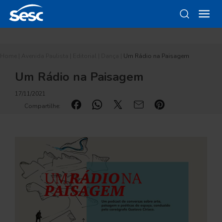
Home
|
Avenida Paulista
|
Editorial
|
Dança
|
Um Rádio na Paisagem
Um Rádio na Paisagem
17/11/2021
Compartilhe: