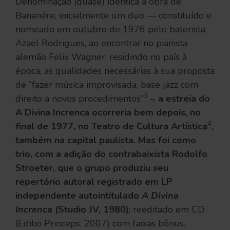
Denominação (quase) idêntica à obra de
Bananére, inicialmente um duo — constituído e
nomeado em outubro de 1976 pelo baterista
Azael Rodrigues, ao encontrar no pianista
alemão Felix Wagner, residindo no país à
época, as qualidades necessárias à sua proposta
de “fazer música improvisada, base jazz com
3
direito a novos procedimentos”
–,
a estreia do
A Divina Increnca ocorreria bem depois, no
4
final de 1977, no Teatro de Cultura Artística
,
também na capital paulista. Mas foi como
trio, com a adição do contrabaixista Rodolfo
Stroeter, que o grupo produziu seu
repertório autoral registrado em LP
independente autointitulado
A Divina
Increnca
(Studio JV, 1980)
; reeditado em CD
(Editio Princeps, 2007) com faixas bônus.