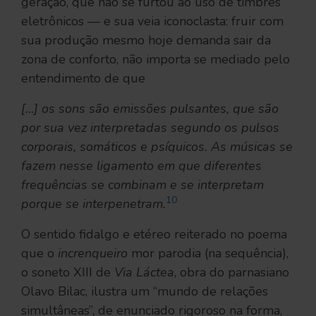
geração, que não se furtou ao uso de timbres
eletrônicos — e sua veia iconoclasta: fruir com
sua produção mesmo hoje demanda sair da
zona de conforto, não importa se mediado pelo
entendimento de que
[…] os sons são emissões pulsantes, que são
por sua vez interpretadas segundo os pulsos
corporais, somáticos e psíquicos. As músicas se
fazem nesse ligamento em que diferentes
frequências se combinam e se interpretam
10
porque se interpenetram.
O sentido fidalgo e etéreo reiterado no poema
que o
increnqueiro
mor parodia (na sequência),
o soneto XIII de
Via Láctea
, obra do parnasiano
Olavo Bilac, ilustra um “mundo de relações
simultâneas”, de enunciado rigoroso na forma,