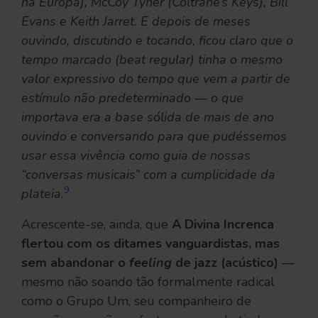
na Europa), McCoy Tyner (Coltrane’s Keys), Bill
Evans e Keith Jarret. E depois de meses
ouvindo, discutindo e tocando, ficou claro que o
tempo marcado (beat regular) tinha o mesmo
valor expressivo do tempo que vem a partir de
estímulo não predeterminado — o que
importava era a base sólida de mais de ano
ouvindo e conversando para que pudéssemos
usar essa vivência como guia de nossas
“conversas musicais” com a cumplicidade da
9
plateia.
Acrescente-se, ainda, que
A Divina Increnca
flertou com os ditames vanguardistas, mas
sem abandonar o
feeling
de jazz (acústico)
—
mesmo não soando tão formalmente radical
como o Grupo Um, seu companheiro de