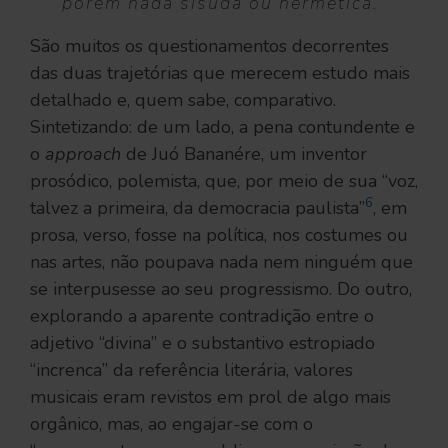
porém nada sisuda ou hermética.”
São muitos os questionamentos decorrentes
das duas trajetórias que merecem estudo mais
detalhado e, quem sabe, comparativo.
Sintetizando: de um lado, a pena contundente e
o
approach
de Juó Bananére, um inventor
prosódico, polemista, que, por meio de sua “voz,
6
talvez a primeira, da democracia paulista”
, em
prosa, verso, fosse na política, nos costumes ou
nas artes, não poupava nada nem ninguém que
se interpusesse ao seu progressismo. Do outro,
explorando a aparente contradição entre o
adjetivo “divina” e o substantivo estropiado
“increnca” da referência literária, valores
musicais eram revistos em prol de algo mais
orgânico, mas, ao engajar-se com o