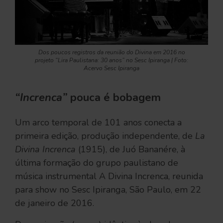
Dos poucos registros da reunião do Divina em 2016 no
projeto “Lira Paulistana: 30 anos” no Sesc Ipiranga | Foto:
Acervo Sesc Ipiranga
“Increnca”
pouca é bobagem
Um arco temporal de 101 anos conecta a
primeira edição, produção independente, de
La
Divina Increnca
(1915), de Juó Bananére, à
última formação do grupo paulistano de
música instrumental A Divina Increnca, reunida
para show no Sesc Ipiranga, São Paulo, em 22
de janeiro de 2016.