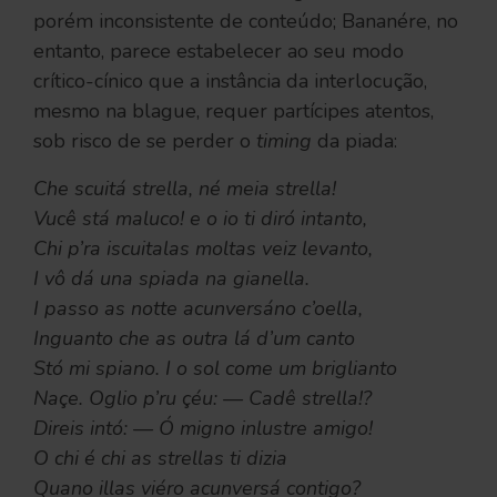
porém inconsistente de conteúdo; Bananére, no
entanto, parece estabelecer ao seu modo
crítico-cínico que a instância da interlocução,
mesmo na blague, requer partícipes atentos,
sob risco de se perder o
timing
da piada:
Che scuitá strella, né meia strella!
Vucê stá maluco! e o io ti diró intanto,
Chi p’ra iscuitalas moltas veiz levanto,
I vô dá una spiada na gianella.
I passo as notte acunversáno c’oella,
Inguanto che as outra lá d’um canto
Stó mi spiano. I o sol come um briglianto
Naçe. Oglio p’ru çéu: — Cadê strella!?
Direis intó: — Ó migno inlustre amigo!
O chi é chi as strellas ti dizia
Quano illas viéro acunversá contigo?