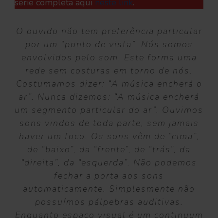
série completa aqui
neste link
.
O ouvido não tem preferência particular
por um “ponto de vista”. Nós somos
envolvidos pelo som. Este forma uma
rede sem costuras em torno de nós.
Costumamos dizer: “A música encherá o
ar”. Nunca dizemos: “A música encherá
um segmento particular do ar”. Ouvimos
sons vindos de toda parte, sem jamais
haver um foco. Os sons vêm de “cima”,
de “baixo”, da “frente”, de “trás”, da
“direita”, da “esquerda”. Não podemos
fechar a porta aos sons
automaticamente. Simplesmente não
possuímos pálpebras auditivas.
Enquanto espaço visual é um continuum