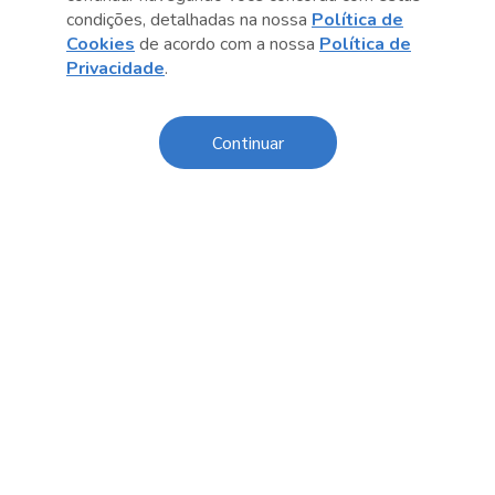
Anterior
Próximo post
condições, detalhadas na nossa
Política de
Cookies
de acordo com a nossa
Política de
Privacidade
.
Continuar
Conteúdo relacionado
Nelson Triunfo e outras inspirações
Aconte
para uma velhice livre de estereótipos
Pessoa