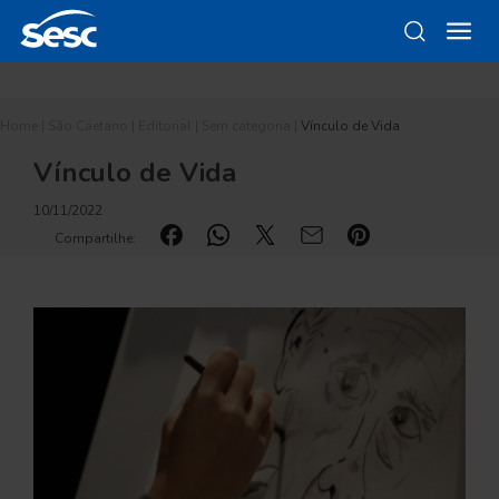
Home
|
São Caetano
|
Editorial
|
Sem categoria
|
Vínculo de Vida
Vínculo de Vida
10/11/2022
Compartilhe: