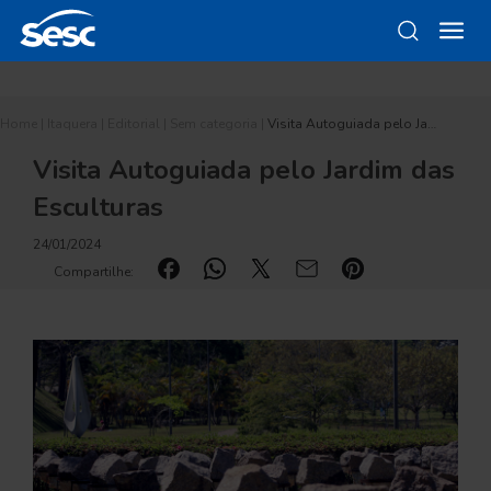
Home
|
Itaquera
|
Editorial
|
Sem categoria
|
Visita Autoguiada pelo Ja…
Visita Autoguiada pelo Jardim das
Esculturas
24/01/2024
Compartilhe: