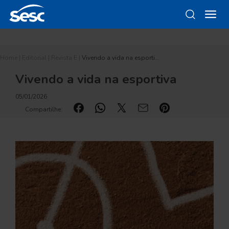
Home
|
Editorial
|
Revista E
|
Vivendo a vida na esporti…
Vivendo a vida na esportiva
05/01/2026
Compartilhe: