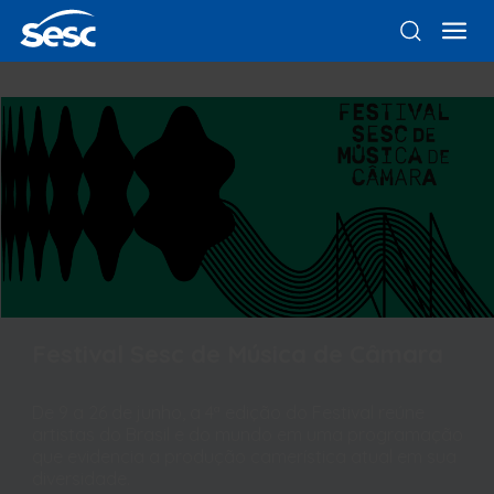
Festival Sesc de Música de Câmara
De 9 a 26 de junho, a 4ª edição do Festival reúne
artistas do Brasil e do mundo em uma programação
que evidencia a produção camerística atual em sua
diversidade.