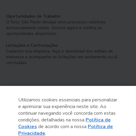
Oportunidades de Trabalho
O Sesc São Paulo divulga seus processos seletivos
exclusivamente online. Acesse agora e confira as
oportunidades disponíveis.
Licitações e Contratações
Cadastre sua empresa, faça o download dos editais de
interesse e acompanhe as licitações em andamento ou já
concluídas.
Utilizamos cookies essenciais para personalizar
e aprimorar sua experiência neste site. Ao
Serviço Social do Comércio
continuar navegando você concorda com estas
Administração Regional no Estado de São Paulo
condições, detalhadas na nossa
Política de
Cookies
de acordo com a nossa
Política de
Sesc São Paulo por aí:
Privacidade
.