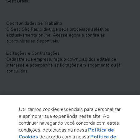
Sesc Brasil
Oportunidades de Trabalho
O Sesc São Paulo divulga seus processos seletivos
exclusivamente online. Acesse agora e confira as
oportunidades disponíveis.
Licitações e Contratações
Cadastre sua empresa, faça o download dos editais de
interesse e acompanhe as licitações em andamento ou já
concluídas.
Utilizamos cookies essenciais para personalizar
e aprimorar sua experiência neste site. Ao
Serviço Social do Comércio
continuar navegando você concorda com estas
Administração Regional no Estado de São Paulo
condições, detalhadas na nossa
Política de
Cookies
de acordo com a nossa
Política de