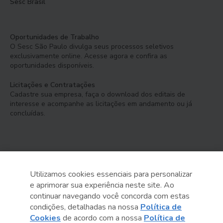
Sesc Brasil
Oportunidades de Trabalho
O Sesc São Paulo divulga seus processos seletivos
exclusivamente online. Acesse agora e confira as
oportunidades disponíveis.
Licitações e Contratações
Cadastre sua empresa, faça o download dos editais de
interesse e acompanhe as licitações em andamento ou já
concluídas.
Utilizamos cookies essenciais para personalizar
e aprimorar sua experiência neste site. Ao
Serviço Social do Comércio
continuar navegando você concorda com estas
Administração Regional no Estado de São Paulo
condições, detalhadas na nossa
Política de
Cookies
de acordo com a nossa
Política de