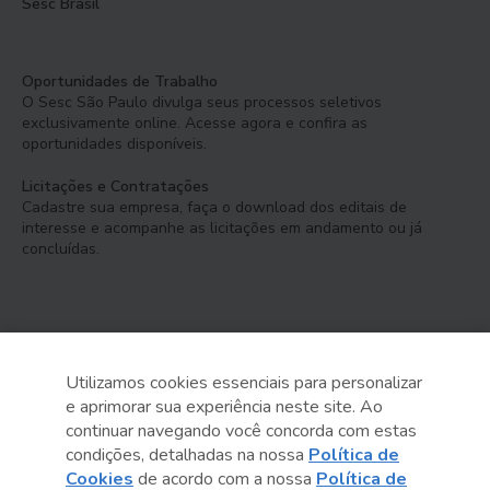
Sesc Brasil
Oportunidades de Trabalho
O Sesc São Paulo divulga seus processos seletivos
exclusivamente online. Acesse agora e confira as
oportunidades disponíveis.
Licitações e Contratações
Cadastre sua empresa, faça o download dos editais de
interesse e acompanhe as licitações em andamento ou já
concluídas.
Utilizamos cookies essenciais para personalizar
e aprimorar sua experiência neste site. Ao
Serviço Social do Comércio
continuar navegando você concorda com estas
Administração Regional no Estado de São Paulo
condições, detalhadas na nossa
Política de
Cookies
de acordo com a nossa
Política de