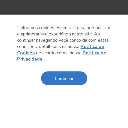
Sobre o Sesc
Utilizamos cookies essenciais para personalizar
e aprimorar sua experiência neste site. Ao
Central de Relacionamento
continuar navegando você concorda com estas
condições, detalhadas na nossa
Política de
Transparência
Cookies
de acordo com a nossa
Política de
Privacidade
.
Código de Conduta e Ética
Política de Privacidade
Continuar
Política de Cookies
Fale Conosco
Créditos
Sesc Brasil