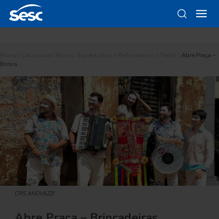
Home
|
Catanduva
|
Shows, Espetáculos e Performances
|
Teatro
|
Abre Praça –
Brinca…
CRIS ANOVAZZI
Abre Praça – Brincadeiras