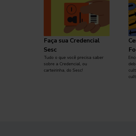
l
Faça sua Credencial
Ce
 SP,
Sesc
Fo
viajar
Tudo o que você precisa saber
Enc
sobre a Credencial, ou
deb
carteirinha, do Sesc!
cul
cult