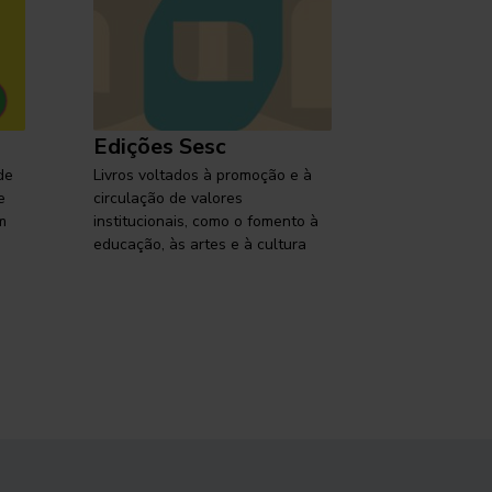
Edições Sesc
Selo Ses
de
Livros voltados à promoção e à
Lançamentos,
e
circulação de valores
reflexões so
m
institucionais, como o fomento à
brasileira em
educação, às artes e à cultura