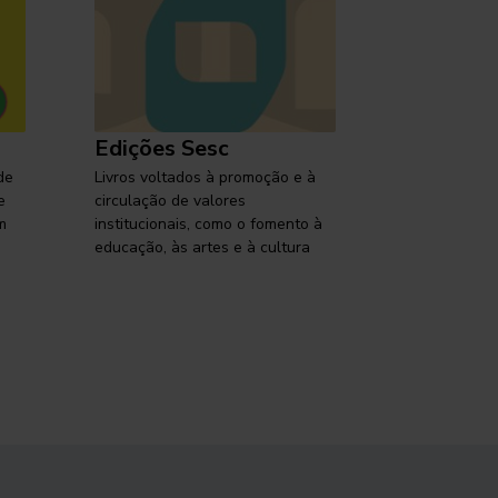
Edições Sesc
Selo Ses
de
Livros voltados à promoção e à
Lançamentos,
e
circulação de valores
reflexões so
m
institucionais, como o fomento à
brasileira em
educação, às artes e à cultura