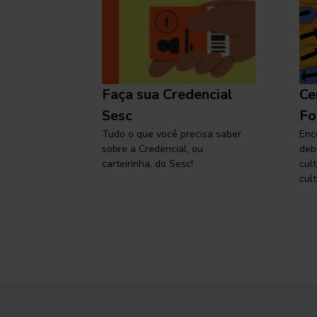
l
Faça sua Credencial
Ce
 SP,
Sesc
Fo
viajar
Tudo o que você precisa saber
Enc
sobre a Credencial, ou
deb
carteirinha, do Sesc!
cul
cult