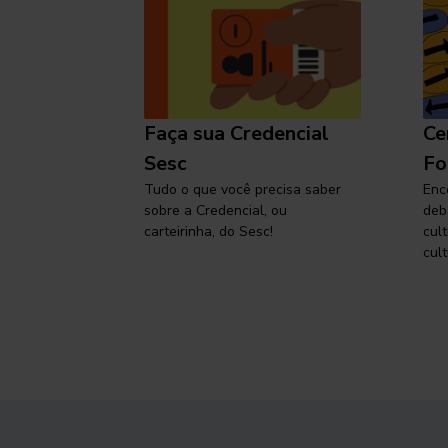
l
Faça sua Credencial
Ce
 SP,
Sesc
Fo
viajar
Tudo o que você precisa saber
Enc
sobre a Credencial, ou
deb
carteirinha, do Sesc!
cul
cult