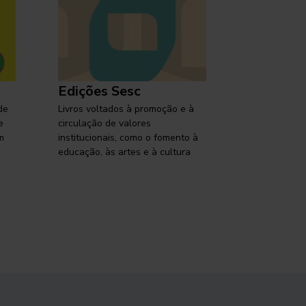
Edições Sesc
Selo Ses
de
Livros voltados à promoção e à
Lançamentos,
e
circulação de valores
reflexões so
m
institucionais, como o fomento à
brasileira em
educação, às artes e à cultura