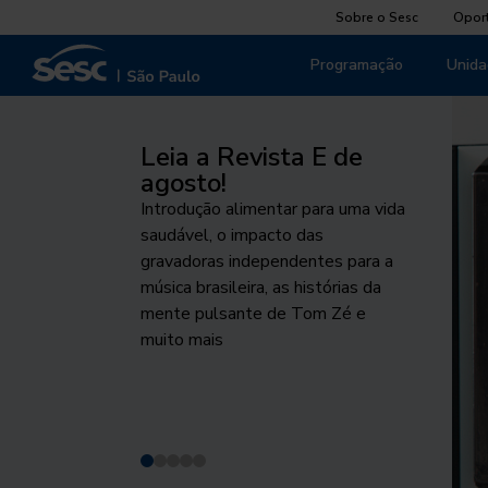
Sobre o Sesc
Opor
Programação
Unida
Leia a Revista E de
Pela Vida das
Palco Giratório
Agosto Indígena
O cuidado que
agosto!
mulheres
sustenta
Um dos maiores projetos de
Programação destaca o
Introdução alimentar para uma vida
Projeto fomenta o debate público
circulação das artes cênicas chega
protagonismo e as tecnologias
Do Peito ao Prato, iniciativa
saudável, o impacto das
sobre respeito, equidade de
a São Paulo. Conheça os
desenvolvidas e utilizadas pelos
voltada à promoção da
gravadoras independentes para a
gênero e proteção da vida
espetáculos desta edição
povos indígenas no Brasil
alimentação saudável na
música brasileira, as histórias da
primeiríssima infância acontece de
mente pulsante de Tom Zé e
1 a 7 de agosto
muito mais