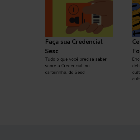
l
Faça sua Credencial
Ce
 SP,
Sesc
Fo
viajar
Tudo o que você precisa saber
Enc
sobre a Credencial, ou
deb
carteirinha, do Sesc!
cul
cult