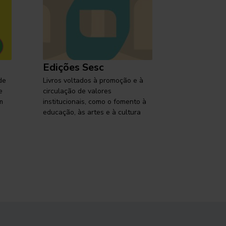
Edições Sesc
Selo Ses
de
Livros voltados à promoção e à
Lançamentos,
e
circulação de valores
reflexões so
m
institucionais, como o fomento à
brasileira em
educação, às artes e à cultura