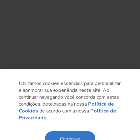
Sobre o Sesc
Utilizamos cookies essenciais para personalizar
Central de Relacionamento
e aprimorar sua experiência neste site. Ao
continuar navegando você concorda com estas
Transparência
condições, detalhadas na nossa
Política de
Cookies
de acordo com a nossa
Política de
Código de Conduta e Ética
Privacidade
.
Política de Privacidade
Política de Cookies
Continuar