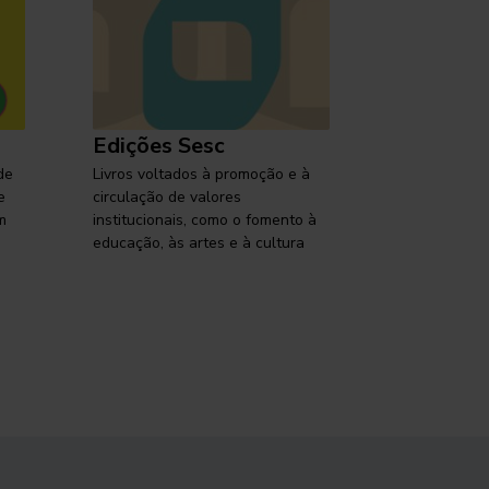
Edições Sesc
Selo Ses
de
Livros voltados à promoção e à
Lançamentos,
e
circulação de valores
reflexões so
m
institucionais, como o fomento à
brasileira em
educação, às artes e à cultura