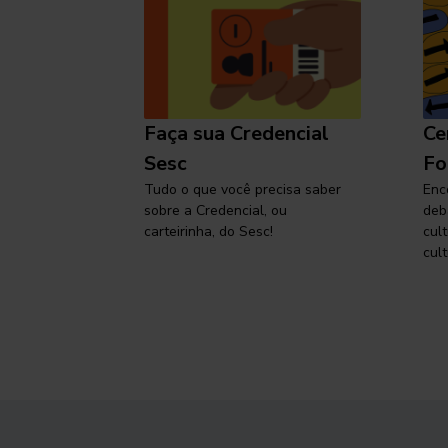
l
Faça sua Credencial
Ce
 SP,
Sesc
Fo
viajar
Tudo o que você precisa saber
Enc
sobre a Credencial, ou
deb
carteirinha, do Sesc!
cul
cult