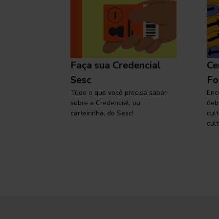
l
Faça sua Credencial
Ce
 SP,
Sesc
Fo
viajar
Tudo o que você precisa saber
Enc
sobre a Credencial, ou
deb
carteirinha, do Sesc!
cul
cult