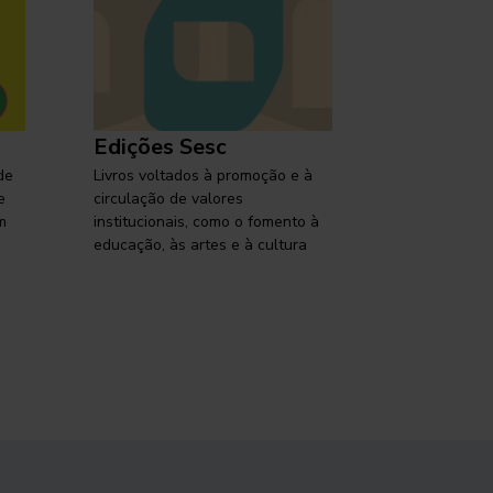
Edições Sesc
Selo Ses
de
Livros voltados à promoção e à
Lançamentos,
e
circulação de valores
reflexões so
m
institucionais, como o fomento à
brasileira em
educação, às artes e à cultura