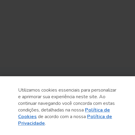
Sobre o Sesc
Utilizamos cookies essenciais para personalizar
Central de Relacionamento
e aprimorar sua experiência neste site. Ao
continuar navegando você concorda com estas
Transparência
condições, detalhadas na nossa
Política de
Cookies
de acordo com a nossa
Política de
Código de Conduta e Ética
Privacidade
.
Política de Privacidade