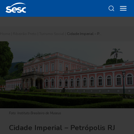
Home
|
Ribeirão Preto
|
Turismo Social
|
Cidade Imperial – P…
Foto: Instituto Brasileiro de Museus
Cidade Imperial – Petrópolis RJ