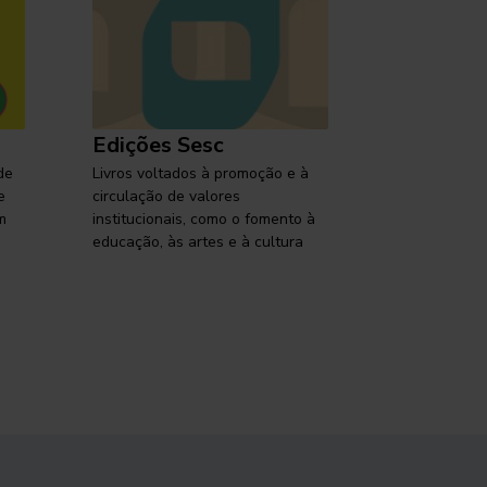
Edições Sesc
Selo Ses
de
Livros voltados à promoção e à
Lançamentos,
e
circulação de valores
reflexões so
m
institucionais, como o fomento à
brasileira em
educação, às artes e à cultura