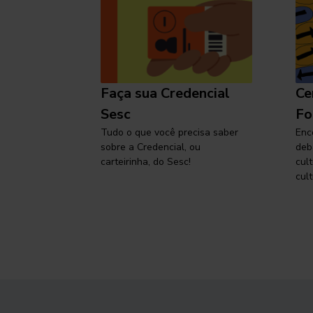
l
Faça sua Credencial
Ce
 SP,
Sesc
Fo
viajar
Tudo o que você precisa saber
Enc
sobre a Credencial, ou
deb
carteirinha, do Sesc!
cul
cult