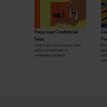
l
Faça sua Credencial
Ce
 SP,
Sesc
Fo
viajar
Tudo o que você precisa saber
Enc
sobre a Credencial, ou
deb
carteirinha, do Sesc!
cul
cult