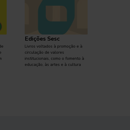
Edições Sesc
Selo Ses
de
Livros voltados à promoção e à
Lançamentos,
e
circulação de valores
reflexões so
m
institucionais, como o fomento à
brasileira em
educação, às artes e à cultura