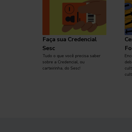
l
Faça sua Credencial
Ce
 SP,
Sesc
Fo
viajar
Tudo o que você precisa saber
Enc
sobre a Credencial, ou
deb
carteirinha, do Sesc!
cul
cult