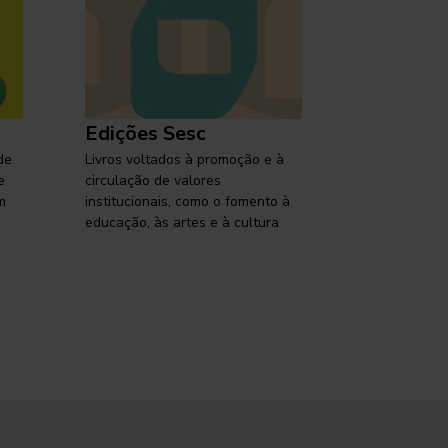
Edições Sesc
Selo Ses
de
Livros voltados à promoção e à
Lançamentos,
e
circulação de valores
reflexões so
m
institucionais, como o fomento à
brasileira em
educação, às artes e à cultura