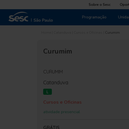
Sobre o Sesc
Opor
Programação
Unida
Home
|
Catanduva
|
Cursos e Oficinas
|
Curumim
Curumim
CURUMIM
Catanduva
L
Cursos e Oficinas
atividade presencial
GRÁTIS