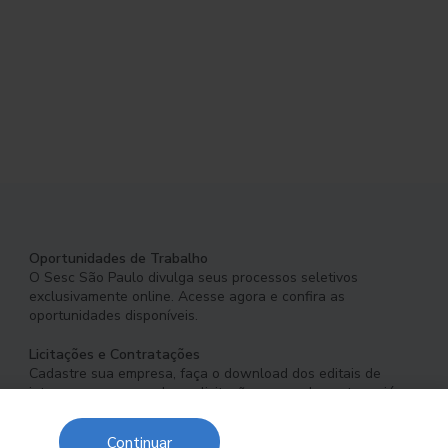
Oportunidades de Trabalho
O Sesc São Paulo divulga seus processos seletivos
exclusivamente online. Acesse agora e confira as
oportunidades disponíveis.
Licitações e Contratações
Cadastre sua empresa, faça o download dos editais de
interesse e acompanhe as licitações em andamento ou já
concluídas.
Continuar