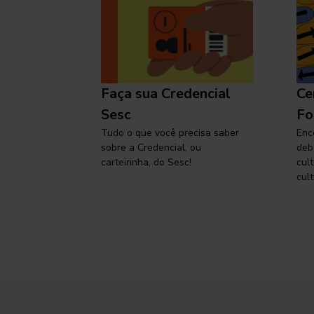
l
Faça sua Credencial
Ce
 SP,
Sesc
Fo
viajar
Tudo o que você precisa saber
Enc
sobre a Credencial, ou
deb
carteirinha, do Sesc!
cul
cult