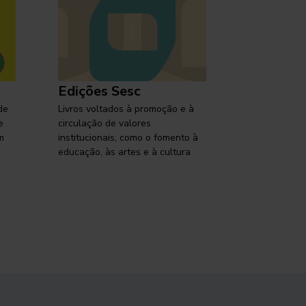
Edições Sesc
Selo Ses
de
Livros voltados à promoção e à
Lançamentos,
e
circulação de valores
reflexões so
m
institucionais, como o fomento à
brasileira em
educação, às artes e à cultura