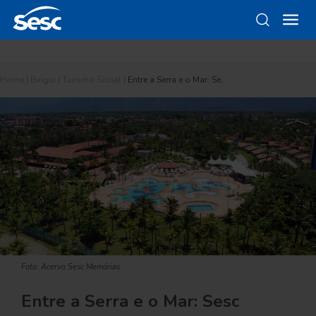
Home
|
Birigui
|
Turismo Social
|
Entre a Serra e o Mar: Se…
Foto: Acervo Sesc Memórias.
Entre a Serra e o Mar: Sesc