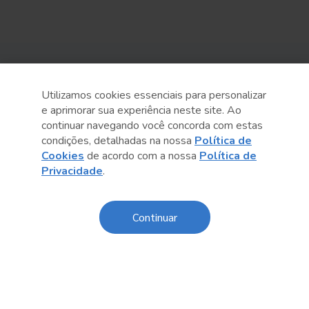
Sobre o Sesc
Utilizamos cookies essenciais para personalizar
Central de Relacionamento
e aprimorar sua experiência neste site. Ao
continuar navegando você concorda com estas
Transparência
condições, detalhadas na nossa
Política de
Cookies
de acordo com a nossa
Política de
Código de Conduta e Ética
Privacidade
.
Política de Privacidade
Política de Cookies
Continuar
Fale Conosco
Créditos
Sesc Brasil