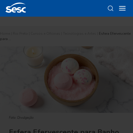
Home
|
Rio Preto
|
Cursos e Oficinas
|
Tecnologias e Artes
|
Esfera Efervescente
para …
Foto: Divulgação
Esfera Efervescente para Banho