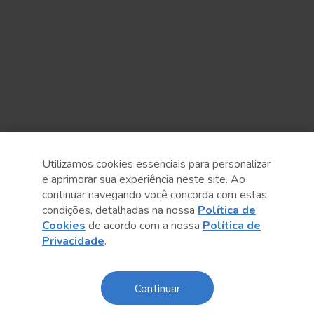
Sobre o Sesc
Utilizamos cookies essenciais para personalizar
e aprimorar sua experiência neste site. Ao
Central de Relacionamento
continuar navegando você concorda com estas
condições, detalhadas na nossa
Política de
Transparência
Cookies
de acordo com a nossa
Política de
Privacidade
.
Código de Conduta e Ética
Política de Privacidade
Continuar
Política de Cookies