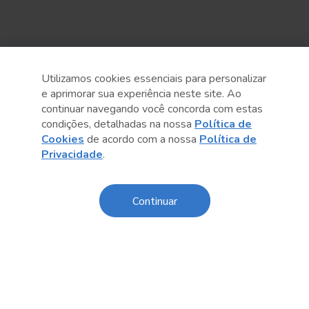
Sobre o Sesc
Utilizamos cookies essenciais para personalizar
e aprimorar sua experiência neste site. Ao
Central de Relacionamento
continuar navegando você concorda com estas
condições, detalhadas na nossa
Política de
Transparência
Cookies
de acordo com a nossa
Política de
Privacidade
.
Código de Conduta e Ética
Política de Privacidade
Continuar
Política de Cookies
Fale Conosco
Créditos
Sesc Brasil