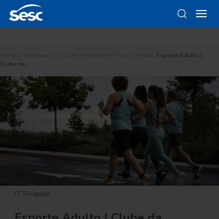
Home
|
Araraquara
|
Esporte e Atividade Física
|
corrida
|
Esporte Adulto |
Clube da…
FT Divulgação
Esporte Adulto | Clube da