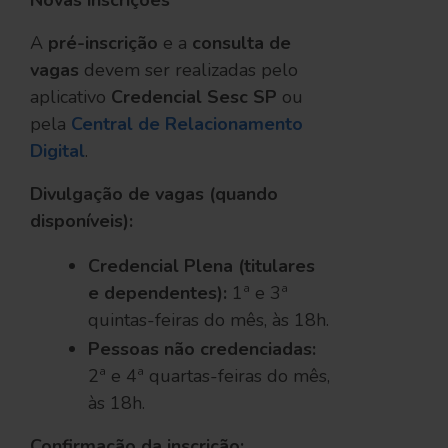
Novas inscrições
A
pré-inscrição
e a
consulta de
vagas
devem ser realizadas pelo
aplicativo
Credencial Sesc SP
ou
pela
Central de Relacionamento
Digital
.
Divulgação de vagas (quando
disponíveis):
Credencial Plena (titulares
e dependentes):
1ª e 3ª
quintas-feiras do mês, às 18h.
Pessoas não credenciadas:
2ª e 4ª quartas-feiras do mês,
às 18h.
Confirmação da inscrição: