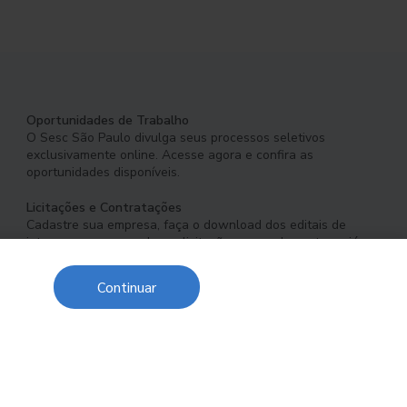
Oportunidades de Trabalho
O Sesc São Paulo divulga seus processos seletivos
exclusivamente online. Acesse agora e confira as
oportunidades disponíveis.
Licitações e Contratações
Cadastre sua empresa, faça o download dos editais de
interesse e acompanhe as licitações em andamento ou já
concluídas.
Continuar