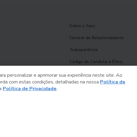
Sobre o Sesc
Central de Relacionamento
Transparência
Código de Conduta e Ética
Política de Privacidade
ara personalizar e aprimorar sua experiência neste site. Ao
orda com estas condições, detalhadas na nossa
Política de
Política de Cookies
sa
Política de Privacidade
.
Fale Conosco
Créditos
Sesc Brasil