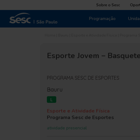
Sobre o Sesc
Opor
Programação
Unida
Home
|
Bauru
|
Esporte e Atividade Física
|
Programa S
Esporte Jovem – Basquet
PROGRAMA SESC DE ESPORTES
Bauru
L
Esporte e Atividade Física
Programa Sesc de Esportes
atividade presencial