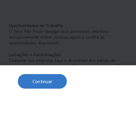
Oportunidades de Trabalho
O Sesc São Paulo divulga seus processos seletivos
exclusivamente online. Acesse agora e confira as
oportunidades disponíveis.
Licitações e Contratações
Cadastre sua empresa, faça o download dos editais de
interesse e acompanhe as licitações em andamento ou já
concluídas.
Continuar