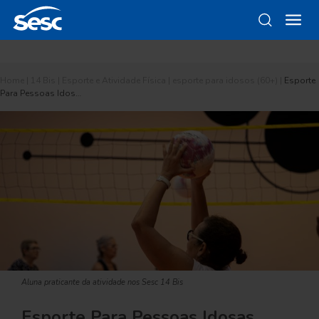
Home
|
14 Bis
|
Esporte e Atividade Física
|
esporte para idosos (60+)
|
Esporte
Para Pessoas Idos…
Aluna praticante da atividade nos Sesc 14 Bis
Esporte Para Pessoas Idosas