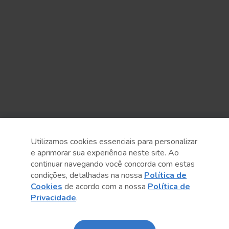
Sobre o Sesc
Utilizamos cookies essenciais para personalizar
e aprimorar sua experiência neste site. Ao
Central de Relacionamento
continuar navegando você concorda com estas
condições, detalhadas na nossa
Política de
Transparência
Cookies
de acordo com a nossa
Política de
Privacidade
.
Código de Conduta e Ética
Política de Privacidade