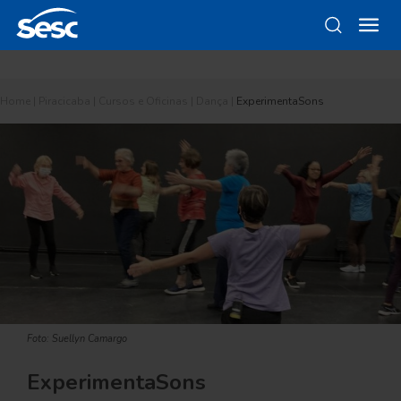
Home
|
Piracicaba
|
Cursos e Oficinas
|
Dança
|
ExperimentaSons
Foto: Suellyn Camargo
ExperimentaSons