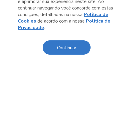
e aprimorar sua experiência neste site. Ao
continuar navegando você concorda com estas
Transparência
condições, detalhadas na nossa
Política de
Cookies
de acordo com a nossa
Política de
Código de Conduta e Ética
Privacidade
.
Política de Privacidade
Política de Cookies
Continuar
Fale Conosco
Créditos
Sesc Brasil
Oportunidades de Trabalho
O Sesc São Paulo divulga seus processos seletivos
exclusivamente online. Acesse agora e confira as
oportunidades disponíveis.
Licitações e Contratações