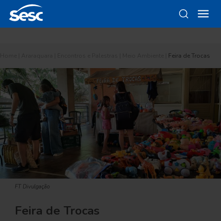
Home
|
Araraquara
|
Encontros e Palestras
|
Meio Ambiente
|
Feira de Trocas
FT Divulgação
Feira de Trocas