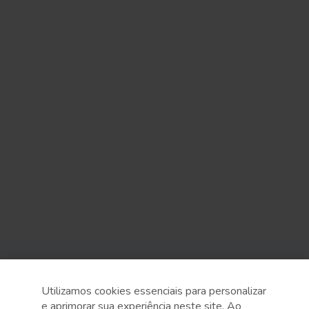
Sobre o Sesc
Utilizamos cookies essenciais para personalizar
Central de Relacionamento
e aprimorar sua experiência neste site. Ao