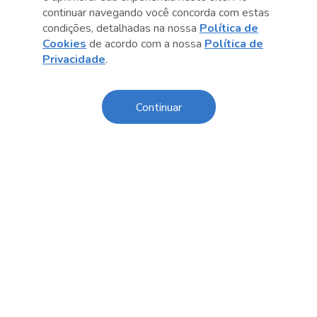
continuar navegando você concorda com estas
Transparência
condições, detalhadas na nossa
Política de
Cookies
de acordo com a nossa
Política de
Código de Conduta e Ética
Privacidade
.
Política de Privacidade
Política de Cookies
Continuar
Fale Conosco
Créditos
Sesc Brasil
Oportunidades de Trabalho
O Sesc São Paulo divulga seus processos seletivos
exclusivamente online. Acesse agora e confira as
oportunidades disponíveis.
Licitações e Contratações
Cadastre sua empresa, faça o download dos editais de