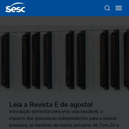
Leia a Revista E de agosto!
Pela Vida das mulheres
Palco Giratório
Agosto Indígena
O cuidado que sustenta
Introdução alimentar para uma vida saudável, o
Projeto fomenta o debate público sobre respeito,
Um dos maiores projetos de circulação das artes
Programação destaca o protagonismo e as
Do Peito ao Prato, iniciativa voltada à promoção da
impacto das gravadoras independentes para a música
equidade de gênero e proteção da vida
cênicas chega a São Paulo. Conheça os espetáculos
tecnologias desenvolvidas e utilizadas pelos povos
alimentação saudável na primeiríssima infância
brasileira, as histórias da mente pulsante de Tom Zé e
desta edição
indígenas no Brasil
acontece de 1 a 7 de agosto