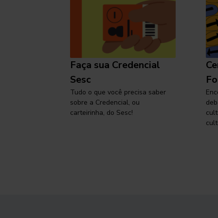
l
Faça sua Credencial
Ce
 SP,
Sesc
Fo
viajar
Tudo o que você precisa saber
Enc
sobre a Credencial, ou
deb
carteirinha, do Sesc!
cul
cult