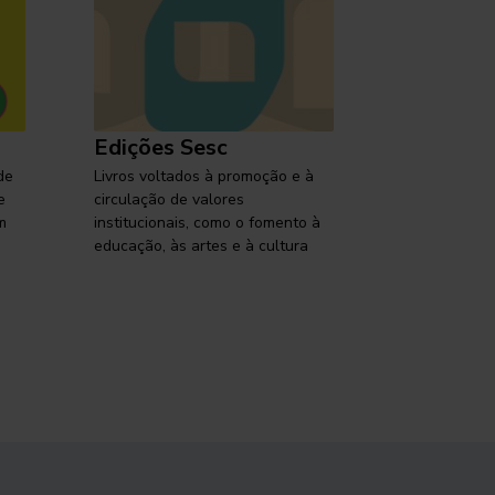
Edições Sesc
Selo Ses
de
Livros voltados à promoção e à
Lançamentos,
e
circulação de valores
reflexões so
m
institucionais, como o fomento à
brasileira em
educação, às artes e à cultura