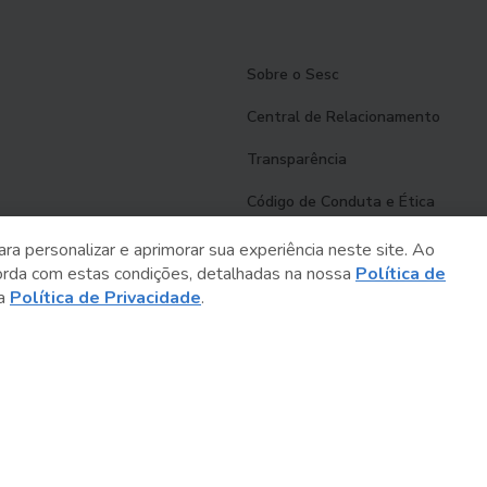
Sobre o Sesc
Central de Relacionamento
Transparência
Código de Conduta e Ética
Política de Privacidade
ara personalizar e aprimorar sua experiência neste site. Ao
orda com estas condições, detalhadas na nossa
Política de
Política de Cookies
sa
Política de Privacidade
.
Fale Conosco
Créditos
Sesc Brasil