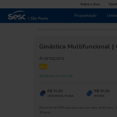
Sobre o Sesc
Opor
Programação
Unida
Home
|
Araraquara
|
Esporte e Atividade Física
|
ginás
Ginástica Multifuncional 
Araraquara
A12
atividade presencial
R$ 51,00
R$ 111,00
CREDENCIAL PLENA
INTEIRA
Desconto de 50% para pessoas com mais de 60 anos. Gr
16 anos.