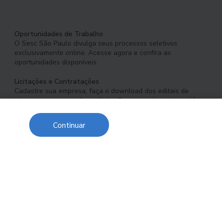
Oportunidades de Trabalho
O Sesc São Paulo divulga seus processos seletivos
exclusivamente online. Acesse agora e confira as
oportunidades disponíveis.
Licitações e Contratações
Cadastre sua empresa, faça o download dos editais de
interesse e acompanhe as licitações em andamento ou já
concluídas.
Continuar