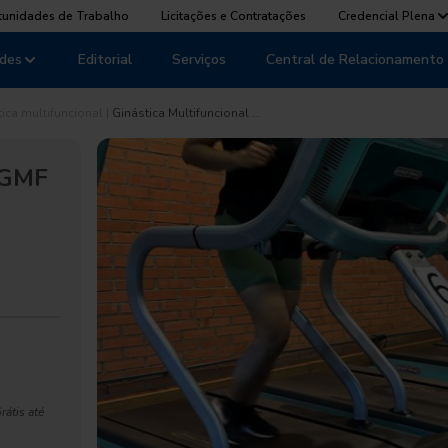
tunidades de Trabalho
Licitações e Contratações
Credencial Plena
des
Editorial
Serviços
Central de Relacionamento
tica multifuncional
|
Ginástica Multifuncional …
| GMF
átis até