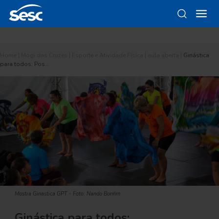
Home
|
Mogi das Cruzes
|
Esporte e Atividade Física
|
aula aberta
|
Ginástica
para todos: Pos…
Mostra Ginastica GPT - Foto: Nando Bonfim
Ginástica para todos: