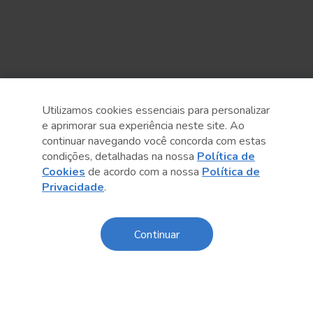
Sobre o Sesc
Utilizamos cookies essenciais para personalizar
e aprimorar sua experiência neste site. Ao
Central de Relacionamento
continuar navegando você concorda com estas
condições, detalhadas na nossa
Política de
Transparência
Cookies
de acordo com a nossa
Política de
Privacidade
.
Código de Conduta e Ética
Política de Privacidade
Continuar
Política de Cookies
Fale Conosco
Créditos