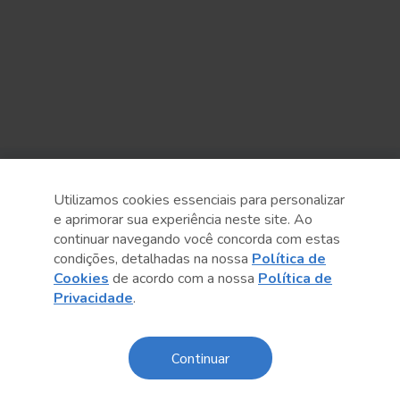
Sobre o Sesc
Utilizamos cookies essenciais para personalizar
e aprimorar sua experiência neste site. Ao
Central de Relacionamento
continuar navegando você concorda com estas
condições, detalhadas na nossa
Política de
Transparência
Cookies
de acordo com a nossa
Política de
Privacidade
.
Código de Conduta e Ética
Política de Privacidade
Continuar
Política de Cookies