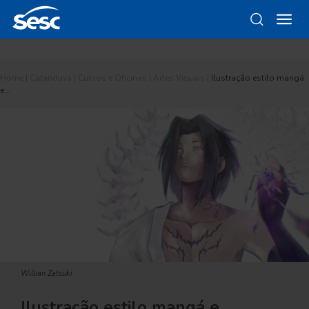
Home
|
Catanduva
|
Cursos e Oficinas
|
Artes Visuais
|
Ilustração estilo mangá
e…
Willian Zatsuki
Ilustração estilo mangá e