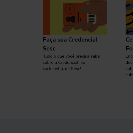
l
Faça sua Credencial
Ce
 SP,
Sesc
Fo
viajar
Tudo o que você precisa saber
Enc
sobre a Credencial, ou
deb
carteirinha, do Sesc!
cul
cult