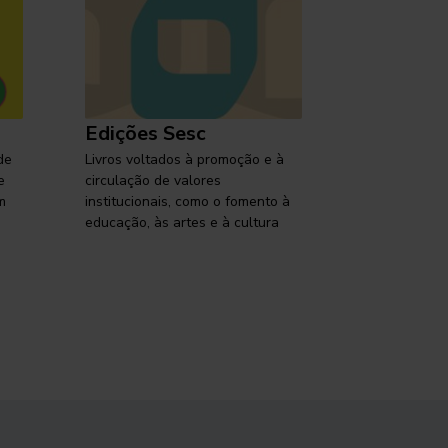
Edições Sesc
Selo Ses
de
Livros voltados à promoção e à
Lançamentos,
e
circulação de valores
reflexões so
m
institucionais, como o fomento à
brasileira em
educação, às artes e à cultura