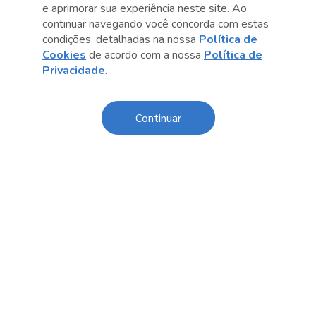
Central de Relacionamento
e aprimorar sua experiência neste site. Ao
continuar navegando você concorda com estas
Transparência
condições, detalhadas na nossa
Política de
Cookies
de acordo com a nossa
Política de
Código de Conduta e Ética
Privacidade
.
Política de Privacidade
Política de Cookies
Continuar
Fale Conosco
Créditos
Sesc Brasil
Oportunidades de Trabalho
O Sesc São Paulo divulga seus processos seletivos
exclusivamente online. Acesse agora e confira as
oportunidades disponíveis.
Licitações e Contratações