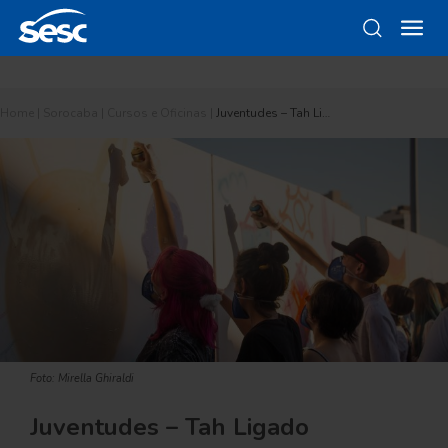
Home
|
Sorocaba
|
Cursos e Oficinas
|
Juventudes – Tah Li…
Foto: Mirella Ghiraldi
Juventudes – Tah Ligado