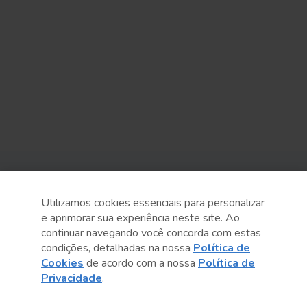
Sobre o Sesc
Utilizamos cookies essenciais para personalizar
Central de Relacionamento
e aprimorar sua experiência neste site. Ao
continuar navegando você concorda com estas
Transparência
condições, detalhadas na nossa
Política de
Cookies
de acordo com a nossa
Política de
Código de Conduta e Ética
Privacidade
.
Política de Privacidade