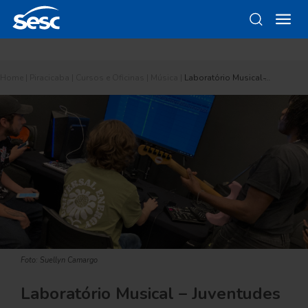
Home
|
Piracicaba
|
Cursos e Oficinas
|
Música
|
Laboratório Musical ̵…
Foto: Suellyn Camargo
Laboratório Musical – Juventudes