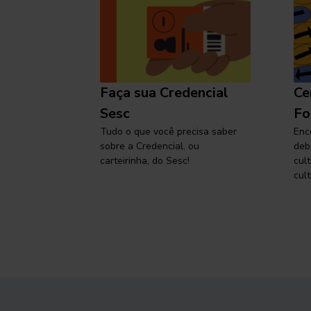
l
Faça sua Credencial
Ce
 SP,
Sesc
Fo
viajar
Tudo o que você precisa saber
Enc
sobre a Credencial, ou
deb
carteirinha, do Sesc!
cul
cult