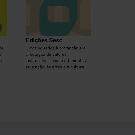
Edições Sesc
Selo Ses
de
Livros voltados à promoção e à
Lançamentos,
e
circulação de valores
reflexões so
m
institucionais, como o fomento à
brasileira em
educação, às artes e à cultura