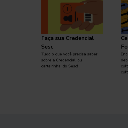
l
Faça sua Credencial
Ce
 SP,
Sesc
Fo
viajar
Tudo o que você precisa saber
Enc
sobre a Credencial, ou
deb
carteirinha, do Sesc!
cul
cult