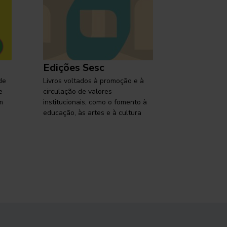
Edições Sesc
Selo Ses
de
Livros voltados à promoção e à
Lançamentos,
e
circulação de valores
reflexões so
m
institucionais, como o fomento à
brasileira em
educação, às artes e à cultura