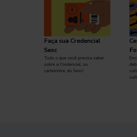
l
Faça sua Credencial
Ce
 SP,
Sesc
Fo
viajar
Tudo o que você precisa saber
Enc
sobre a Credencial, ou
deb
carteirinha, do Sesc!
cul
cult