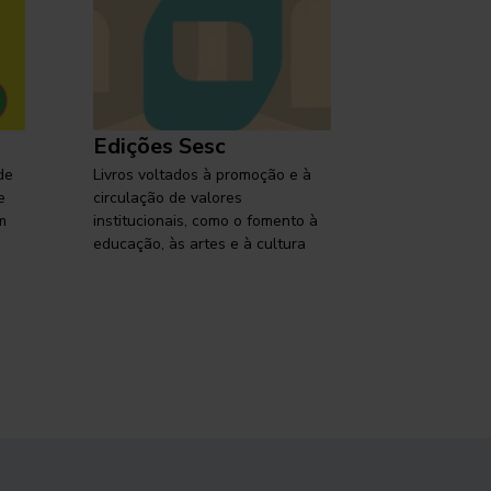
Edições Sesc
Selo Ses
de
Livros voltados à promoção e à
Lançamentos,
e
circulação de valores
reflexões so
m
institucionais, como o fomento à
brasileira em
educação, às artes e à cultura