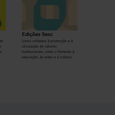
Edições Sesc
Selo Ses
de
Livros voltados à promoção e à
Lançamentos,
e
circulação de valores
reflexões so
m
institucionais, como o fomento à
brasileira em
educação, às artes e à cultura