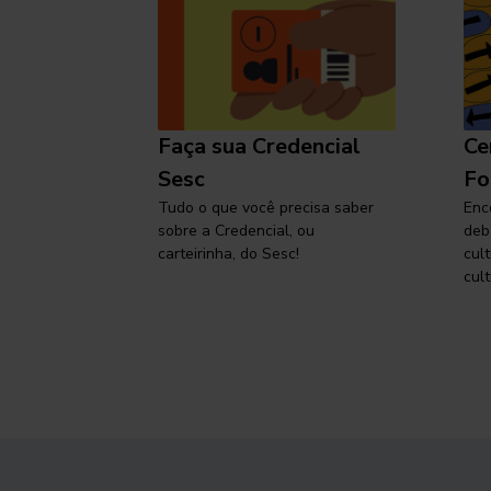
l
Faça sua Credencial
Ce
 SP,
Sesc
Fo
viajar
Tudo o que você precisa saber
Enc
sobre a Credencial, ou
deb
carteirinha, do Sesc!
cul
cult