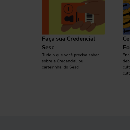
l
Faça sua Credencial
Ce
 SP,
Sesc
Fo
viajar
Tudo o que você precisa saber
Enc
sobre a Credencial, ou
deb
carteirinha, do Sesc!
cul
cult