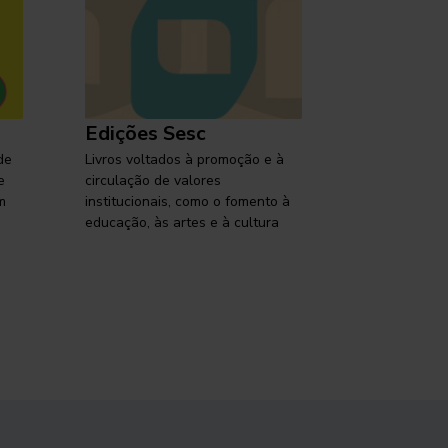
Edições Sesc
Selo Ses
de
Livros voltados à promoção e à
Lançamentos,
e
circulação de valores
reflexões so
m
institucionais, como o fomento à
brasileira em
educação, às artes e à cultura