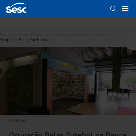
Home
|
Casa Verde
|
Encontros e Palestras
|
Esporte e Atividade Física
|
Ocupação Balas Futebol na…
Divulgação
Ocupação Balas Futebol na Banca