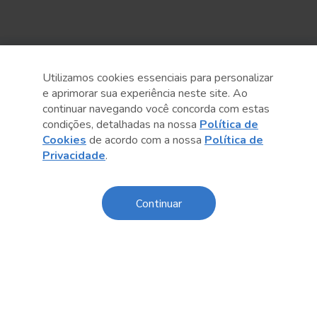
Sobre o Sesc
Utilizamos cookies essenciais para personalizar
e aprimorar sua experiência neste site. Ao
Central de Relacionamento
continuar navegando você concorda com estas
condições, detalhadas na nossa
Política de
Transparência
Cookies
de acordo com a nossa
Política de
Privacidade
.
Código de Conduta e Ética
Política de Privacidade
Continuar
Política de Cookies
Fale Conosco
Créditos
Sesc Brasil