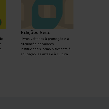
Edições Sesc
Selo Ses
de
Livros voltados à promoção e à
Lançamentos,
e
circulação de valores
reflexões so
m
institucionais, como o fomento à
brasileira em
educação, às artes e à cultura