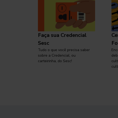
l
Faça sua Credencial
Ce
 SP,
Sesc
Fo
viajar
Tudo o que você precisa saber
Enc
sobre a Credencial, ou
deb
carteirinha, do Sesc!
cul
cult