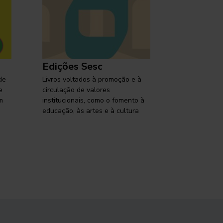
Edições Sesc
Selo Ses
de
Livros voltados à promoção e à
Lançamentos,
e
circulação de valores
reflexões so
m
institucionais, como o fomento à
brasileira em
educação, às artes e à cultura