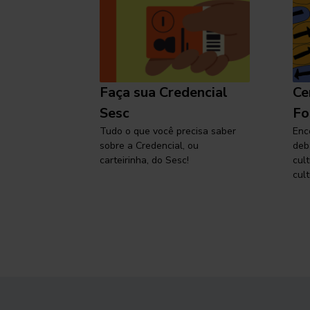
l
Faça sua Credencial
Ce
 SP,
Sesc
Fo
viajar
Tudo o que você precisa saber
Enc
sobre a Credencial, ou
deb
carteirinha, do Sesc!
cul
cult