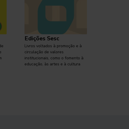
Edições Sesc
Selo Ses
de
Livros voltados à promoção e à
Lançamentos,
e
circulação de valores
reflexões so
m
institucionais, como o fomento à
brasileira em
educação, às artes e à cultura