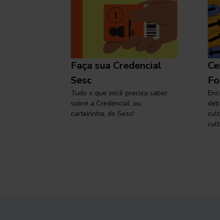
l
Faça sua Credencial
Ce
 SP,
Sesc
Fo
viajar
Tudo o que você precisa saber
Enc
sobre a Credencial, ou
deb
carteirinha, do Sesc!
cul
cult